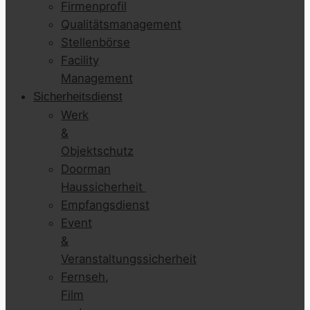
Firmenprofil
Qualitätsmanagement
Stellenbörse
Facility
Management
Sicherheitsdienst
Werk
&
Objektschutz
Doorman
Haussicherheit
Empfangsdienst
Event
&
Veranstaltungssicherheit
Fernseh,
Film