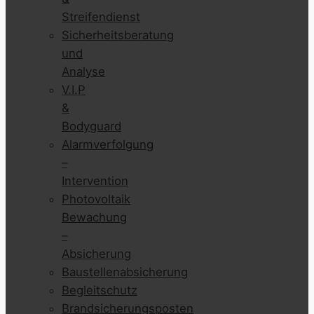
Streifendienst
Sicherheitsberatung
und
Analyse
V.I.P
&
Bodyguard
Alarmverfolgung
–
Intervention
Photovoltaik
Bewachung
–
Absicherung
Baustellenabsicherung
Begleitschutz
Brandsicherungsposten