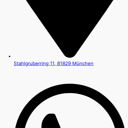
Stahlgruberring 11, 81829 München