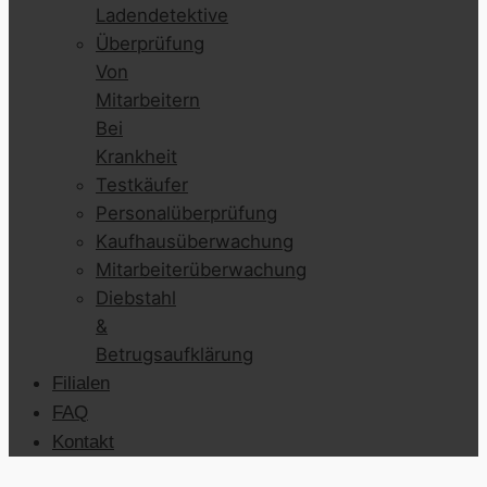
Ladendetektive
Überprüfung
Von
Mitarbeitern
Bei
Krankheit
Testkäufer
Personalüberprüfung
Kaufhausüberwachung
Mitarbeiterüberwachung
Diebstahl
&
Betrugsaufklärung
Filialen
FAQ
Kontakt