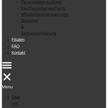
Personalüberprüfung
Kaufhausüberwachung
Mitarbeiterüberwachung
Diebstahl
&
Betrugsaufklärung
Filialen
FAQ
Kontakt
Menu
Über
uns