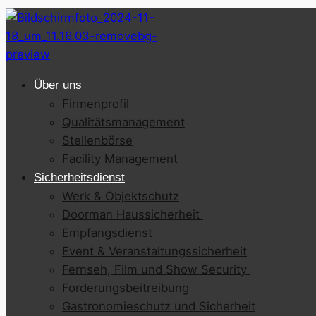
Über uns
Firmenprofil
Qualitätsmanagement
Stellenbörse
Facility Management
Sicherheitsdienst
Werk & Objektschutz
Doorman Haussicherheit
Empfangsdienst
Event & Veranstaltungssicherheit
Fernseh, Film und Show Security
Forderungsbeitreibung
Gastronomieschutz und Sicherheit