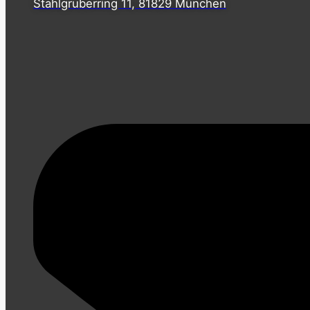
Stahlgruberring 11, 81829 München