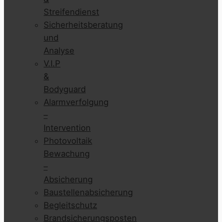
Streifendienst
Sicherheitsberatung
und
Analyse
V.I.P
&
Bodyguard
Alarmverfolgung
–
Intervention
Photovoltaik
Bewachung
–
Absicherung
Baustellenabsicherung
Begleitschutz
Brandsicherungsposten