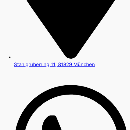
Stahlgruberring 11, 81829 München