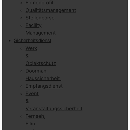
Firmenprofil
Qualitätsmanagement
Stellenbörse
Facility
Management
Sicherheitsdienst
Werk
&
Objektschutz
Doorman
Haussicherheit
Empfangsdienst
Event
&
Veranstaltungssicherheit
Fernseh,
Film