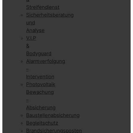
Streifendienst
Sicherheitsberatung
und
Analyse
V.I.P
&
Bodyguard
Alarmverfolgung
–
Intervention
Photovoltaik
Bewachung
–
Absicherung
Baustellenabsicherung
Begleitschutz
Brandsicherungsposten