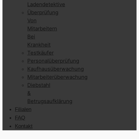
Ladendetektive
Überprüfung
Von
Mitarbeitern
Bei
Krankheit
Testkäufer
Personalüberprüfung
Kaufhausüberwachung
Mitarbeiterüberwachung
Diebstahl
&
Betrugsaufklärung
Filialen
FAQ
Kontakt