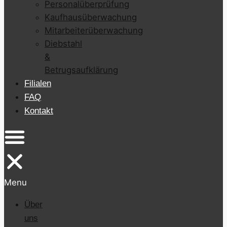
Personalüberprüfung
Kaufhausüberwachung
Mitarbeiterüberwachung
Diebstahl
&
Betrugsaufklärung
Filialen
FAQ
Kontakt
Menu
Über
uns