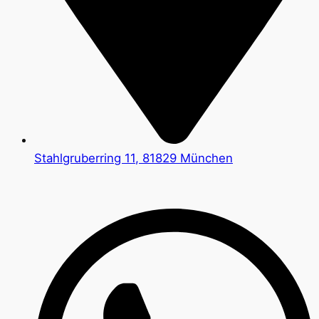
Stahlgruberring 11, 81829 München