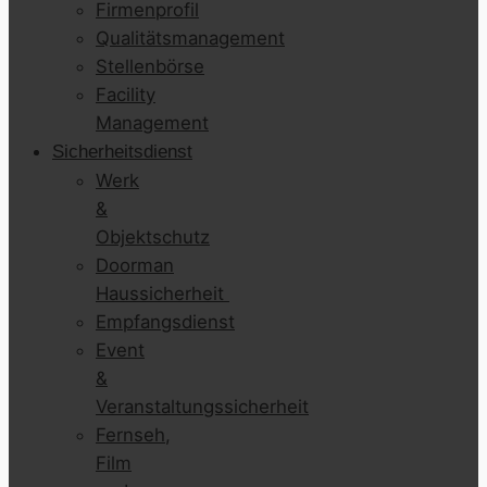
Firmenprofil
Qualitätsmanagement
Stellenbörse
Facility
Management
Sicherheitsdienst
Werk
&
Objektschutz
Doorman
Haussicherheit
Empfangsdienst
Event
&
Veranstaltungssicherheit
Fernseh,
Film