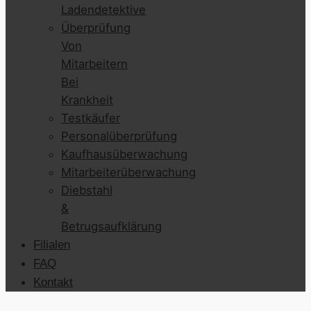
Ladendetektive
Überprüfung
Von
Mitarbeitern
Bei
Krankheit
Testkäufer
Personalüberprüfung
Kaufhausüberwachung
Mitarbeiterüberwachung
Diebstahl
&
Betrugsaufklärung
Filialen
FAQ
Kontakt