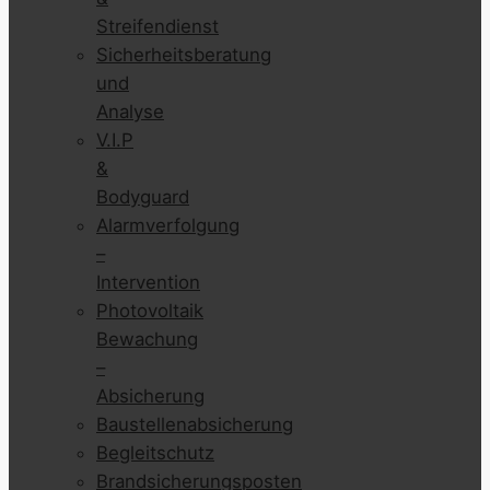
Streifendienst
Sicherheitsberatung
und
Analyse
V.I.P
&
Bodyguard
Alarmverfolgung
–
Intervention
Photovoltaik
Bewachung
–
Absicherung
Baustellenabsicherung
Begleitschutz
Brandsicherungsposten