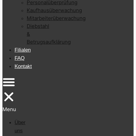
Personalüberprüfung
Kaufhausüberwachung
Mitarbeiterüberwachung
Diebstahl
&
Betrugsaufklärung
Filialen
FAQ
Kontakt
Menu
Über
uns