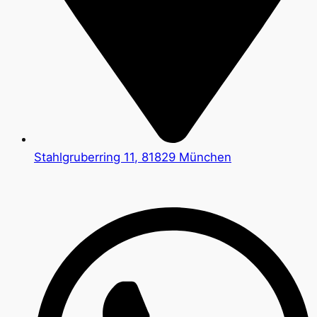
Stahlgruberring 11, 81829 München