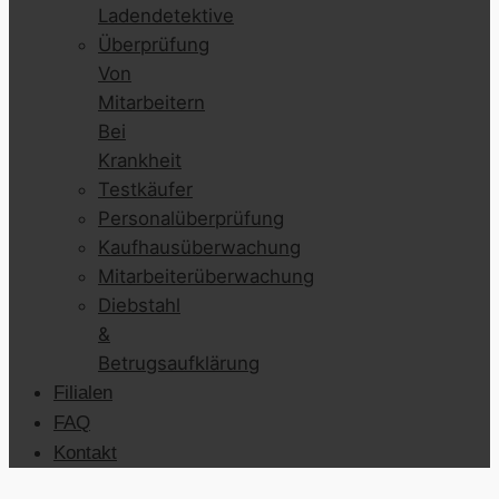
Ladendetektive
Überprüfung
Von
Mitarbeitern
Bei
Krankheit
Testkäufer
Personalüberprüfung
Kaufhausüberwachung
Mitarbeiterüberwachung
Diebstahl
&
Betrugsaufklärung
Filialen
FAQ
Kontakt