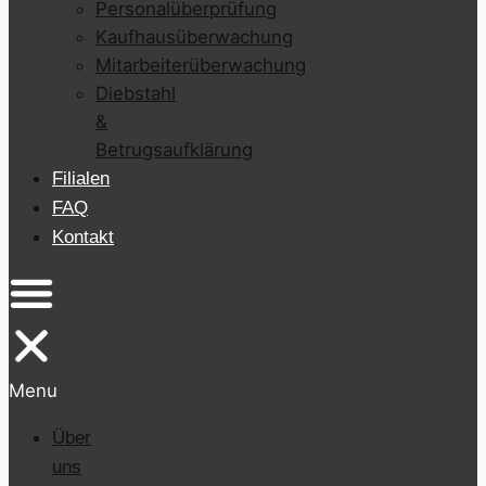
Personalüberprüfung
Kaufhausüberwachung
Mitarbeiterüberwachung
Diebstahl
&
Betrugsaufklärung
Filialen
FAQ
Kontakt
Menu
Über
uns