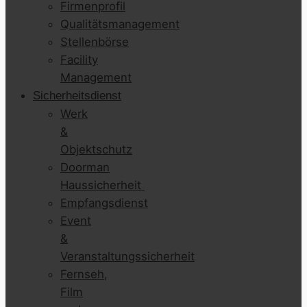
Firmenprofil
Qualitätsmanagement
Stellenbörse
Facility
Management
Sicherheitsdienst
Werk
&
Objektschutz
Doorman
Haussicherheit
Empfangsdienst
Event
&
Veranstaltungssicherheit
Fernseh,
Film