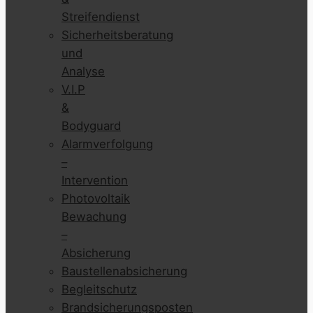
Streifendienst
Sicherheitsberatung
und
Analyse
V.I.P
&
Bodyguard
Alarmverfolgung
–
Intervention
Photovoltaik
Bewachung
–
Absicherung
Baustellenabsicherung
Begleitschutz
Brandsicherungsposten