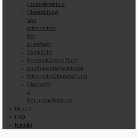
Ladendetektive
Überprüfung
Von
Mitarbeitern
Bei
Krankheit
Testkäufer
Personalüberprüfung
Kaufhausüberwachung
Mitarbeiterüberwachung
Diebstahl
&
Betrugsaufklärung
Filialen
FAQ
Kontakt