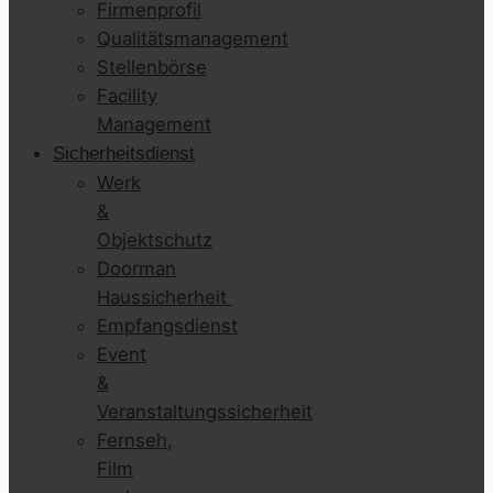
Firmenprofil
Qualitätsmanagement
Stellenbörse
Facility
Management
Sicherheitsdienst
Werk
&
Objektschutz
Doorman
Haussicherheit
Empfangsdienst
Event
&
Veranstaltungssicherheit
Fernseh,
Film