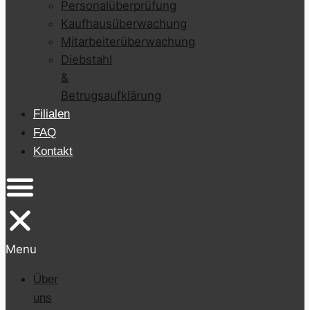
Personalüberprüfung
Kaufhausüberwachung
Mitarbeiterüberwachung
Diebstahl
&
Betrugsaufklärung
Filialen
FAQ
Kontakt
Menu
Über
uns