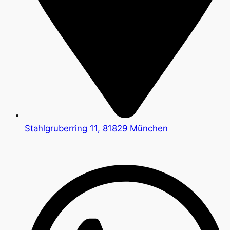
Stahlgruberring 11, 81829 München