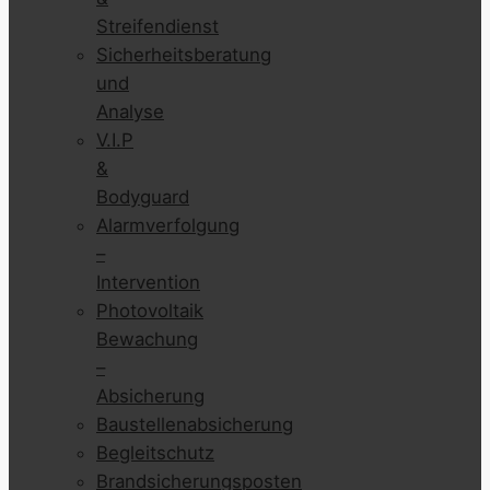
Streifendienst
Sicherheitsberatung
und
Analyse
V.I.P
&
Bodyguard
Alarmverfolgung
–
Intervention
Photovoltaik
Bewachung
–
Absicherung
Baustellenabsicherung
Begleitschutz
Brandsicherungsposten