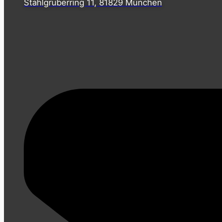
Stahlgruberring 11, 81829 München