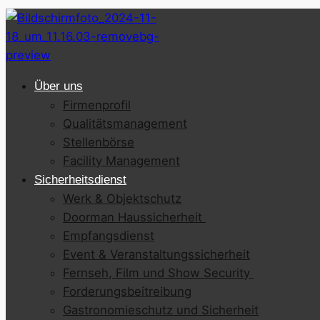
Über uns
Firmenprofil
Qualitätsmanagement
Stellenbörse
Facility Management
Sicherheitsdienst
Werk & Objektschutz
Doorman Haussicherheit
Empfangsdienst
Event & Veranstaltungssicherheit
Fernseh, Film und Show Security
Forderungsbeitreibung
Gastronomieschutz und Sicherheit