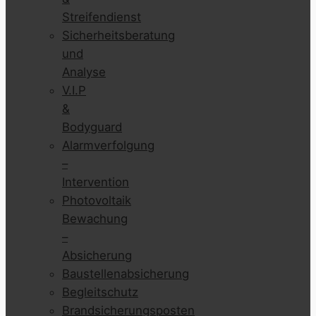
Streifendienst
Sicherheitsberatung
und
Analyse
V.I.P
&
Bodyguard
Alarmverfolgung
–
Intervention
Photovoltaik
Bewachung
–
Absicherung
Baustellenabsicherung
Begleitschutz
Brandsicherungsposten