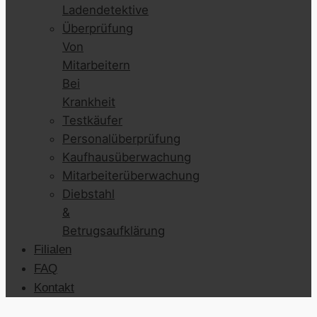
Ladendetektive
Überprüfung
Von
Mitarbeitern
Bei
Krankheit
Testkäufer
Personalüberprüfung
Kaufhausüberwachung
Mitarbeiterüberwachung
Diebstahl
&
Betrugsaufklärung
Filialen
FAQ
Kontakt