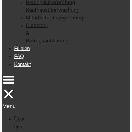
Personalüberprüfung
Kaufhausüberwachung
Mitarbeiterüberwachung
Diebstahl
&
Betrugsaufklärung
Filialen
FAQ
Kontakt
Menu
Über
uns