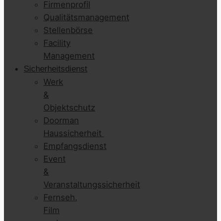
Firmenprofil
Qualitätsmanagement
Stellenbörse
Facility
Management
Sicherheitsdienst
Werk
&
Objektschutz
Doorman
Haussicherheit
Empfangsdienst
Event
&
Veranstaltungssicherheit
Fernseh,
Film