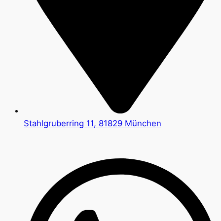
Stahlgruberring 11, 81829 München