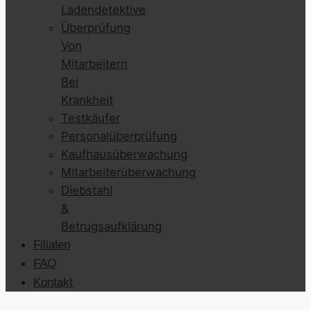
Ladendetektive
Überprüfung
Von
Mitarbeitern
Bei
Krankheit
Testkäufer
Personalüberprüfung
Kaufhausüberwachung
Mitarbeiterüberwachung
Diebstahl
&
Betrugsaufklärung
Filialen
FAQ
Kontakt