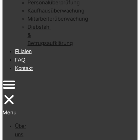
Personalüberprüfung
Kaufhausüberwachung
Mitarbeiterüberwachung
Diebstahl
&
Betrugsaufklärung
Filialen
FAQ
Kontakt
Menu
Über
uns