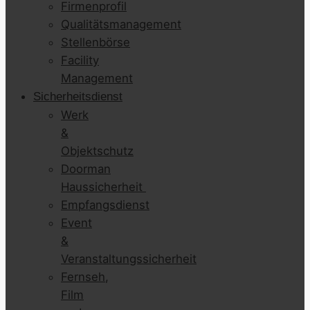
Firmenprofil
Qualitätsmanagement
Stellenbörse
Facility
Management
Sicherheitsdienst
Werk
&
Objektschutz
Doorman
Haussicherheit
Empfangsdienst
Event
&
Veranstaltungssicherheit
Fernseh,
Film