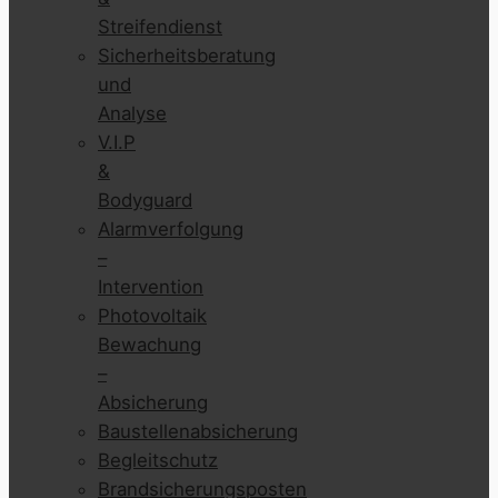
Streifendienst
Sicherheitsberatung
und
Analyse
V.I.P
&
Bodyguard
Alarmverfolgung
–
Intervention
Photovoltaik
Bewachung
–
Absicherung
Baustellenabsicherung
Begleitschutz
Brandsicherungsposten