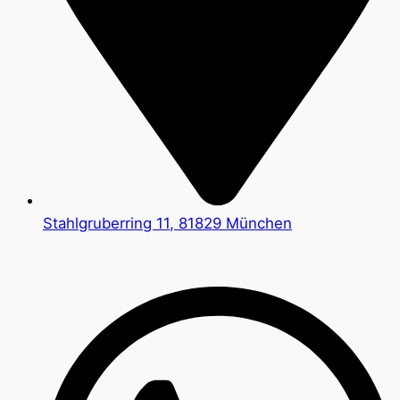
Stahlgruberring 11, 81829 München