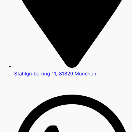
Stahlgruberring 11, 81829 München