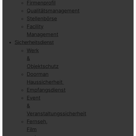
Firmenprofil
Qualitätsmanagement
Stellenbörse
Facility
Management
Sicherheitsdienst
Werk
&
Objektschutz
Doorman
Haussicherheit
Empfangsdienst
Event
&
Veranstaltungssicherheit
Fernseh,
Film