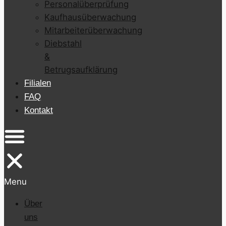
Personalüberprüfung
Kaufhausüberwachung
Mitarbeiterüberwachung
Diebstahl
&
Betrugsaufklärung
Filialen
FAQ
Kontakt
Menu
Über
uns