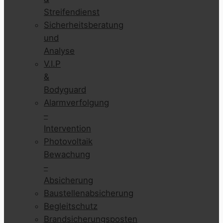
Streifendienst
Sicherheitsberatung
und
Analyse
V.I.P
&
Bodyguard
Alarmverfolgung
–
Intervention
Photovoltaik
Bewachung
–
Absicherung
Baustellenabsicherung
Begleitschutz
Brandsicherungsposten