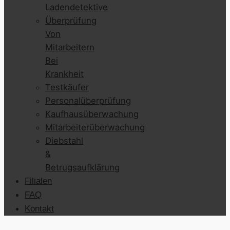
Ladendetektive
Überprüfung
Von
Mitarbeitern
Bei
Krankheit
Testkäufer
Personalüberprüfung
Kaufhausüberwachung
Mitarbeiterüberwachung
Diebstahl
&
Betrugsaufklärung
Filialen
FAQ
Kontakt