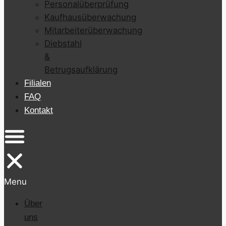
Personalüberprüfung
Kaufhausüberwachung
Mitarbeiterüberwachung
Diebstahl
&
Betrugsaufklärung
Filialen
FAQ
Kontakt
Menu
Über
uns