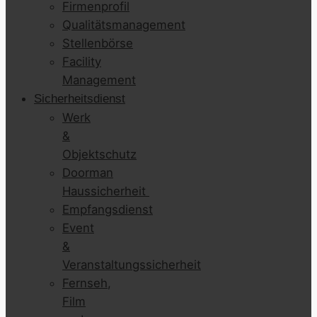
Firmenprofil
Qualitätsmanagement
Stellenbörse
Facility
Management
Sicherheitsdienst
Werk
&
Objektschutz
Doorman
Haussicherheit
Empfangsdienst
Event
&
Veranstaltungssicherheit
Fernseh,
Film