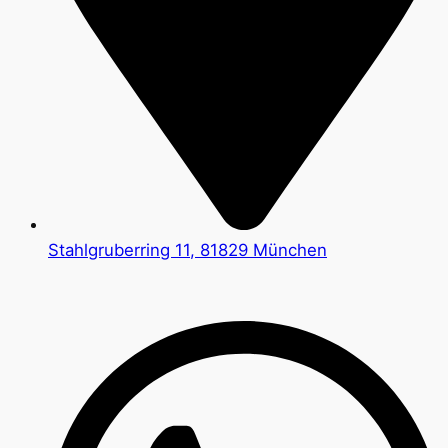
Stahlgruberring 11, 81829 München