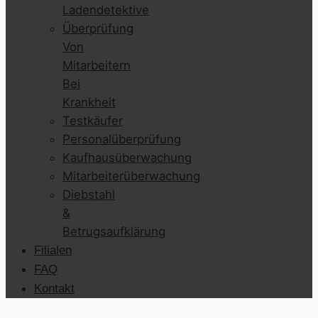
Ladendetektive
Überprüfung
Von
Mitarbeitern
Bei
Krankheit
Testkäufer
Personalüberprüfung
Kaufhausüberwachung
Mitarbeiterüberwachung
Diebstahl
&
Betrugsaufklärung
Filialen
FAQ
Kontakt