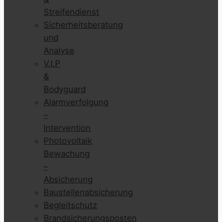
Streifendienst
Sicherheitsberatung
und
Analyse
V.I.P
&
Bodyguard
Alarmverfolgung
–
Intervention
Photovoltaik
Bewachung
–
Absicherung
Baustellenabsicherung
Begleitschutz
Brandsicherungsposten