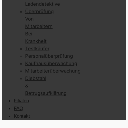
Ladendetektive
Überprüfung
Von
Mitarbeitern
Bei
Krankheit
Testkäufer
Personalüberprüfung
Kaufhausüberwachung
Mitarbeiterüberwachung
Diebstahl
&
Betrugsaufklärung
Filialen
FAQ
Kontakt