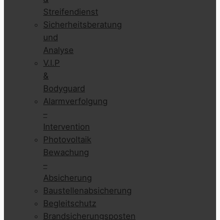
Streifendienst
Sicherheitsberatung
und
Analyse
V.I.P
&
Bodyguard
Alarmverfolgung
–
Intervention
Photovoltaik
Bewachung
–
Absicherung
Baustellenabsicherung
Begleitschutz
Brandsicherungsposten