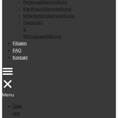
Personalüberprüfung
Kaufhausüberwachung
Mitarbeiterüberwachung
Diebstahl
&
Betrugsaufklärung
Filialen
FAQ
Kontakt
Menu
Über
uns