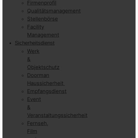
Firmenprofil
Qualitätsmanagement
Stellenbörse
Facility
Management
Sicherheitsdienst
Werk
&
Objektschutz
Doorman
Haussicherheit
Empfangsdienst
Event
&
Veranstaltungssicherheit
Fernseh,
Film