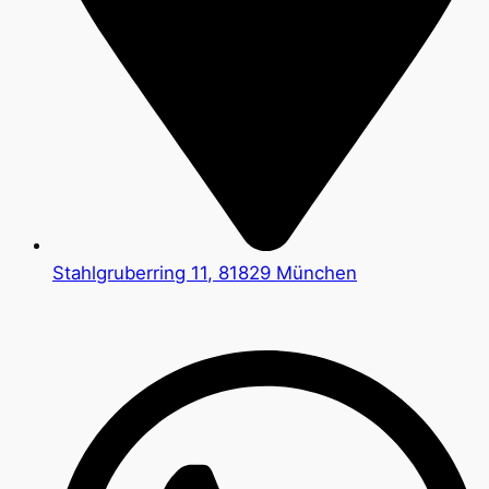
Stahlgruberring 11, 81829 München