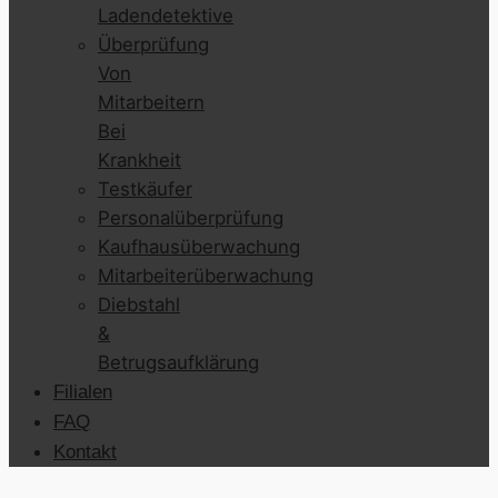
Ladendetektive
Überprüfung
Von
Mitarbeitern
Bei
Krankheit
Testkäufer
Personalüberprüfung
Kaufhausüberwachung
Mitarbeiterüberwachung
Diebstahl
&
Betrugsaufklärung
Filialen
FAQ
Kontakt