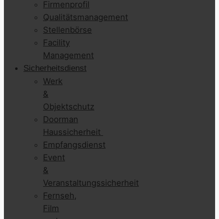
Firmenprofil
Qualitätsmanagement
Stellenbörse
Facility
Management
Sicherheitsdienst
Werk
&
Objektschutz
Doorman
Haussicherheit
Empfangsdienst
Event
&
Veranstaltungssicherheit
Fernseh,
Film