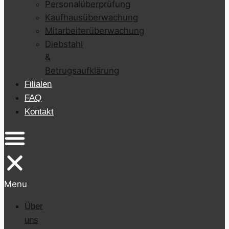
Personalüberprüfung
Kaufhausüberwachung
Mitarbeiterüberwachung
Diebstahl
&
Betrugsaufklärung
Filialen
FAQ
Kontakt
Menu
Über
uns