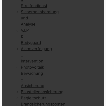
Streifendienst
Sicherheitsberatung
und
Analyse
V.I.P
&
Bodyguard
Alarmverfolgung
–
Intervention
Photovoltaik
Bewachung
–
Absicherung
Baustellenabsicherung
Begleitschutz
Brandsicherungsposten