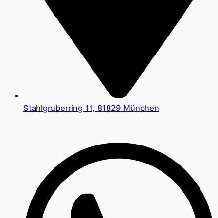
Stahlgruberring 11, 81829 München