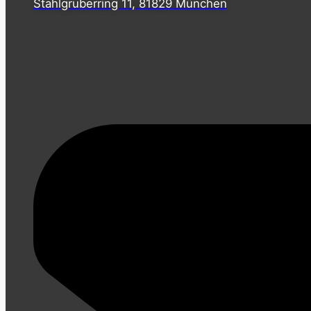
Stahlgruberring 11, 81829 München