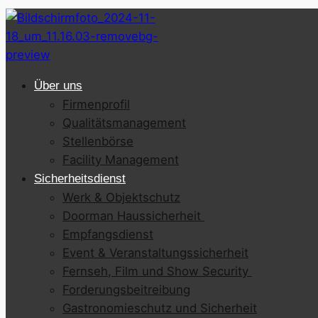
Über uns
Firmenprofil
Qualitätsmanagement
Stellenbörse
Facility Management
Sicherheitsdienst
Werk & Objektschutz
Doorman Haussicherheit
Empfangsdienst
Event & Veranstaltungssicherheit
Fernseh, Film und Show Security
Forderungsbeitreibung
Gastronomieschutz und Sicherheit