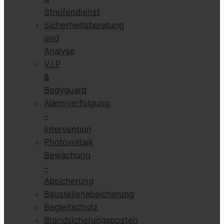
Streifendienst
Sicherheitsberatung
und
Analyse
V.I.P
&
Bodyguard
Alarmverfolgung
–
Intervention
Photovoltaik
Bewachung
–
Absicherung
Baustellenabsicherung
Begleitschutz
Brandsicherungsposten