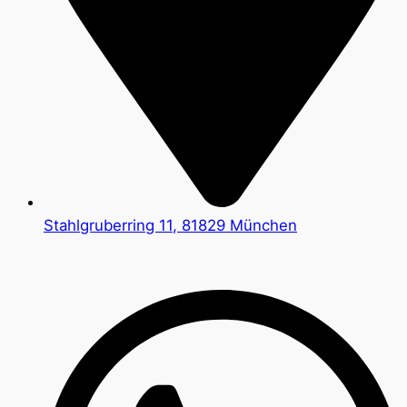
Stahlgruberring 11, 81829 München