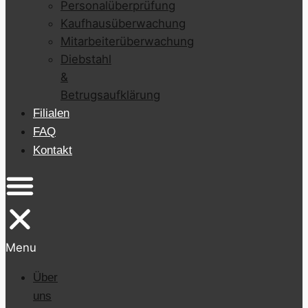
Personalüberprüfung
Kaufhausüberwachung
Mitarbeiterüberwachung
Diebstahl
&
Betrugsaufklärung
Filialen
FAQ
Kontakt
Menu
Über
uns