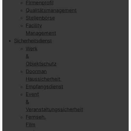
Firmenprofil
Qualitätsmanagement
Stellenbörse
Facility
Management
Sicherheitsdienst
Werk
&
Objektschutz
Doorman
Haussicherheit
Empfangsdienst
Event
&
Veranstaltungssicherheit
Fernseh,
Film