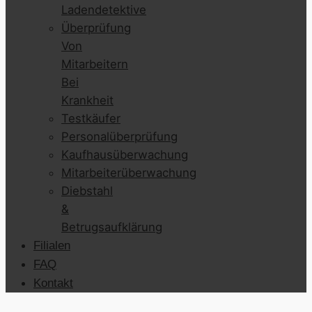
Ladendetektive
Überprüfung
Von
Mitarbeitern
Bei
Krankheit
Testkäufer
Personalüberprüfung
Kaufhausüberwachung
Mitarbeiterüberwachung
Diebstahl
&
Betrugsaufklärung
Filialen
FAQ
Kontakt