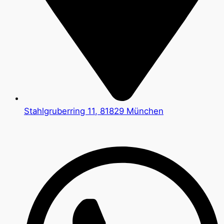
Stahlgruberring 11, 81829 München