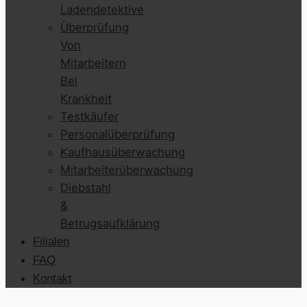
Ladendetektive
Überprüfung
Von
Mitarbeitern
Bei
Krankheit
Testkäufer
Personalüberprüfung
Kaufhausüberwachung
Mitarbeiterüberwachung
Diebstahl
&
Betrugsaufklärung
Filialen
FAQ
Kontakt