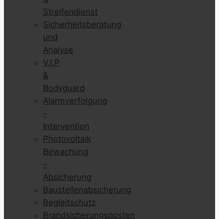
Streifendienst
Sicherheitsberatung
und
Analyse
V.I.P
&
Bodyguard
Alarmverfolgung
–
Intervention
Photovoltaik
Bewachung
–
Absicherung
Baustellenabsicherung
Begleitschutz
Brandsicherungsposten