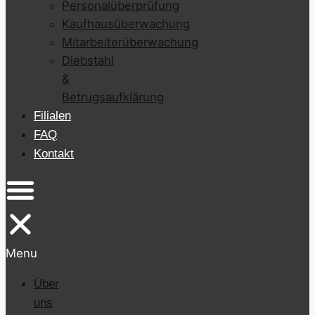
Personalüberprüfung
Kaufhausüberwachung
Mitarbeiterüberwachung
Diebstahl
&
Betrugsaufklärung
Filialen
FAQ
Kontakt
Menu
Über
uns