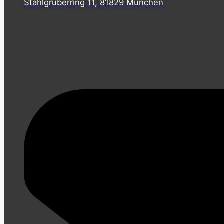
Stahlgruberring 11, 81829 München