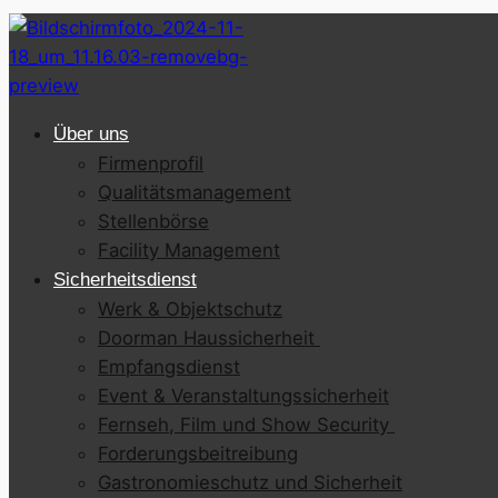
Über uns
Firmenprofil
Qualitätsmanagement
Stellenbörse
Facility Management
Sicherheitsdienst
Werk & Objektschutz
Doorman Haussicherheit
Empfangsdienst
Event & Veranstaltungssicherheit
Fernseh, Film und Show Security
Forderungsbeitreibung
Gastronomieschutz und Sicherheit