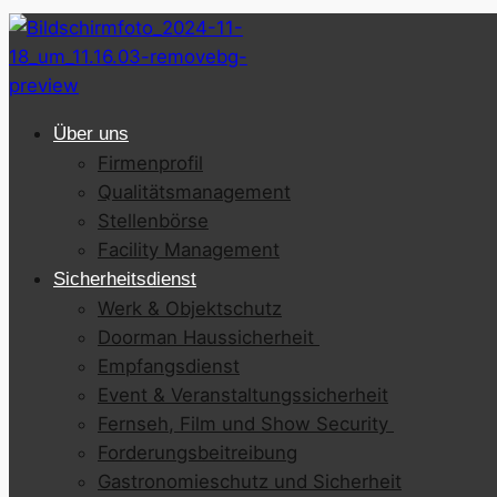
Über uns
Firmenprofil
Qualitätsmanagement
Stellenbörse
Facility Management
Sicherheitsdienst
Werk & Objektschutz
Doorman Haussicherheit
Empfangsdienst
Event & Veranstaltungssicherheit
Fernseh, Film und Show Security
Forderungsbeitreibung
Gastronomieschutz und Sicherheit