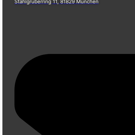
Stahlgruberring 11, 81829 München