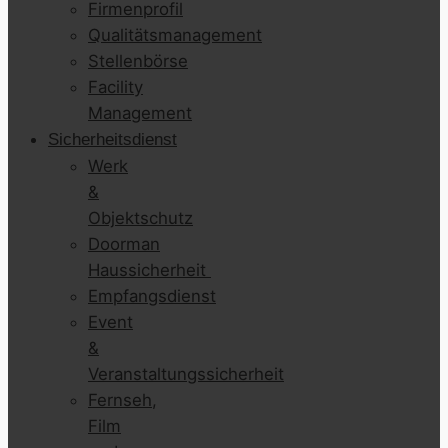
Firmenprofil
Qualitätsmanagement
Stellenbörse
Facility
Management
Sicherheitsdienst
Werk
&
Objektschutz
Doorman
Haussicherheit
Empfangsdienst
Event
&
Veranstaltungssicherheit
Fernseh,
Film