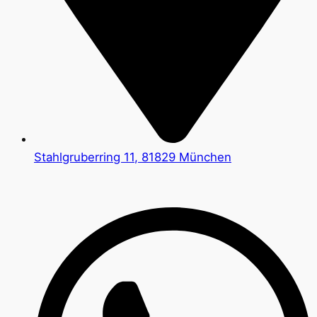
Stahlgruberring 11, 81829 München