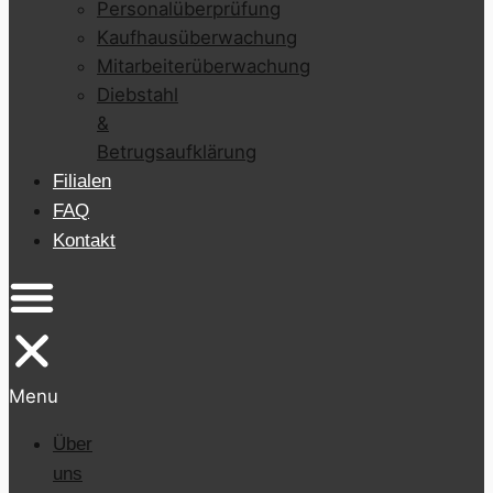
Personalüberprüfung
Kaufhausüberwachung
Mitarbeiterüberwachung
Diebstahl
&
Betrugsaufklärung
Filialen
FAQ
Kontakt
Menu
Über
uns