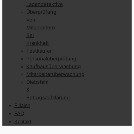
Ladendetektive
Überprüfung
Von
Mitarbeitern
Bei
Krankheit
Testkäufer
Personalüberprüfung
Kaufhausüberwachung
Mitarbeiterüberwachung
Diebstahl
&
Betrugsaufklärung
Filialen
FAQ
Kontakt