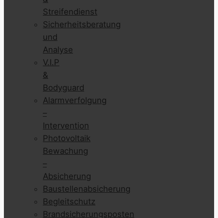
Streifendienst
Sicherheitsberatung
und
Analyse
V.I.P
&
Bodyguard
Alarmverfolgung
–
Intervention
Photovoltaik
Bewachung
–
Absicherung
Baustellenabsicherung
Begleitschutz
Brandsicherungsposten