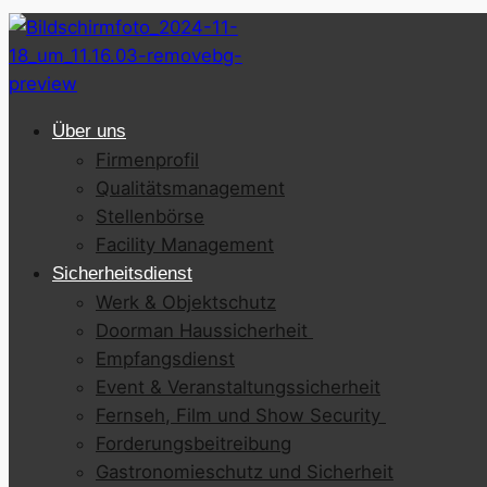
Über uns
Firmenprofil
Qualitätsmanagement
Stellenbörse
Facility Management
Sicherheitsdienst
Werk & Objektschutz
Doorman Haussicherheit
Empfangsdienst
Event & Veranstaltungssicherheit
Fernseh, Film und Show Security
Forderungsbeitreibung
Gastronomieschutz und Sicherheit