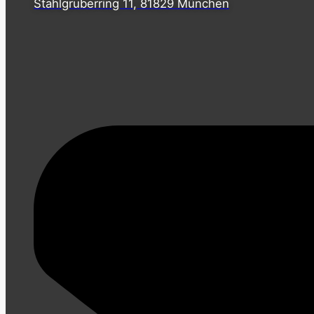
Stahlgruberring 11, 81829 München